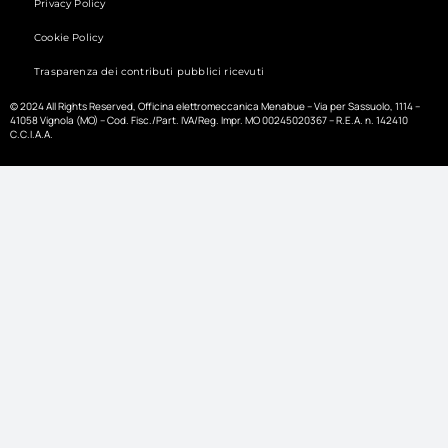
Privacy Policy
Cookie Policy
Trasparenza dei contributi pubblici ricevuti
© 2024 All Rights Reserved, Officina elettromeccanica Menabue – Via per Sassuolo, 1114 –
41058 Vignola (MO) – Cod. Fisc./Part. IVA/Reg. Impr. MO 00245020367 – R.E.A. n. 142410
C.C.I.A.A.