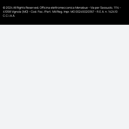
© 2024 All Rights Reserved, Officina elettromeccanica Menabue – Via per Sassuolo, 1114 –
41058 Vignola (MO) – Cod. Fisc./Part. IVA/Reg. Impr. MO 00245020367 – R.E.A. n. 142410
C.C.I.A.A.