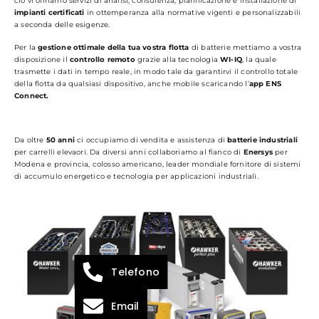
ciò vi offriamo servizi di analisi, consulenza, pianificazione e installazione di
impianti certificati
in ottemperanza alla normative vigenti e personalizzabili
a seconda delle esigenze.
Per la
gestione ottimale della tua vostra flotta
di batterie mettiamo a vostra
disposizione il
controllo remoto
grazie alla tecnologia
WI-IQ
, la quale
trasmette i dati in tempo reale, in modo tale da garantirvi il controllo totale
della flotta da qualsiasi dispositivo, anche mobile scaricando l’
app ENS
Connect.
Da oltre
50 anni
ci occupiamo di vendita e assistenza di
batterie industriali
per carrelli elevaori. Da diversi anni collaboriamo al fianco di
Enersys
per
Modena e provincia, colosso americano, leader mondiale fornitore di sistemi
di accumulo energetico e tecnologia per applicazioni industriali.
Telefono
Email