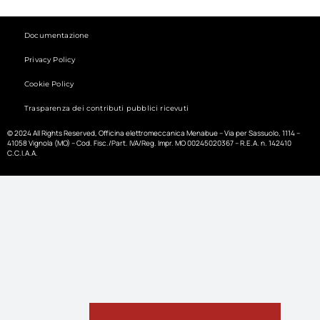
Documentazione
Privacy Policy
Cookie Policy
Trasparenza dei contributi pubblici ricevuti
© 2024 All Rights Reserved, Officina elettromeccanica Menabue – Via per Sassuolo, 1114 –
41058 Vignola (MO) – Cod. Fisc./Part. IVA/Reg. Impr. MO 00245020367 – R.E.A. n. 142410
C.C.I.A.A.