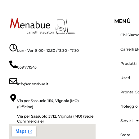
MENÙ
Chi Siam
Carrelli E
Lun - Ven 8:00 - 12:30 / 13:30 - 17:30
Prodotti
059 771545
Usati
info@menabue.it
Pronta C
Via per Sassuolo 1114, Vignola (MO)
Noleggio
(Officina)
Via per Sassuolo 3712, Vignola (MO) (Sede
Servizi
Commerciale)
Store