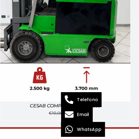
Telefono
CESAB COMPACT 250 – 184299
€
10,000
€
7,500
Email
WhatsApp