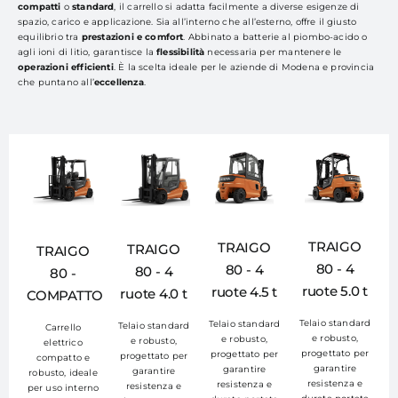
compatti
o
standard
, il carrello si adatta facilmente a diverse esigenze di
spazio, carico e applicazione. Sia all’interno che all’esterno, offre il giusto
equilibrio tra
prestazioni e comfort
. Abbinato a batterie al piombo-acido o
agli ioni di litio, garantisce la
flessibilità
necessaria per mantenere le
operazioni efficienti
. È la scelta ideale per le aziende di Modena e provincia
che puntano all’
eccellenza
.
TRAIGO
TRAIGO
TRAIGO
TRAIGO
80 - 4
80 - 4
80 - 4
80 -
ruote 5.0 t
ruote 4.5 t
ruote 4.0 t
COMPATTO
Telaio standard
Telaio standard
Telaio standard
Carrello
e robusto,
e robusto,
e robusto,
elettrico
progettato per
progettato per
progettato per
compatto e
garantire
garantire
garantire
robusto, ideale
resistenza e
resistenza e
resistenza e
per uso interno