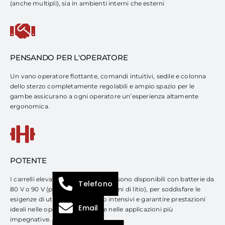
(anche multipli), sia in ambienti interni che esterni
PENSANDO PER L'OPERATORE
Un vano operatore flottante, comandi intuitivi, sedile e colonna
dello sterzo completamente regolabili e ampio spazio per le
gambe assicurano a ogni operatore un’esperienza altamente
ergonomica.
POTENTE
I carrelli elevatori Toyota Traigo80 sono disponibili con batterie da
Telefono
80 V o 90 V (piombo-acido o agli ioni di litio), per soddisfare le
esigenze di utilizzi occasionali o intensivi e garantire prestazioni
Email
ideali nelle operazioni di flotta e nelle applicazioni più
impegnative.