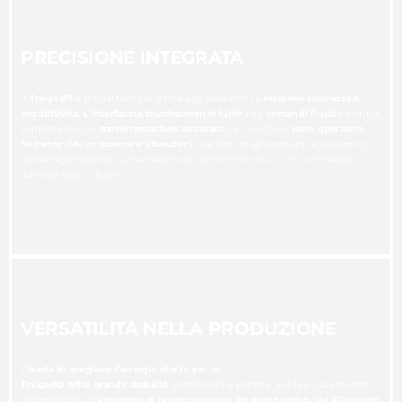
PRECISIONE INTEGRATA
Il
Traigo80
è progettato per offrire agli operatori la
massima sicurezza e
produttività
.
L’interfaccia touchscreen intuitiv
a e i
comandi fluidi
e reattivi
supportano una
movimentazione accurata
dei carichi. Il
vano operatore
flottante
riduce rumore e vibrazioni
, mentre i miglioramenti ergonomici
aiutano gli operatori a mantenere la concentrazione e a dare il meglio
durante tutto il turno.
VERSATILITÀ NELLA PRODUZIONE
Libertà di scegliere l’energia che fa per te.
Traigo80 offre grande stabilità
, prestazioni e portata residua, garantendo
all’operatore un
ambiente di lavoro spazioso ed ergonomico
,
sia all’interno