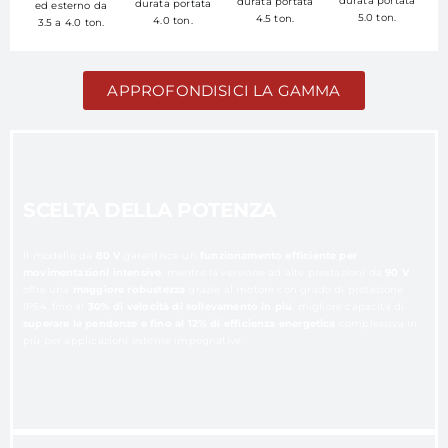
durata portata
durata portata
durata portata
ed esterno da
5.0 ton.
4.5 ton.
4.0 ton.
3.5 a 4.0 ton.
APPROFONDISICI LA GAMMA
SCELTA DELLA POTENZA
Il modello da
80 V
garantisce un
funzionamento efficiente per
movimentazioni intensive
, mentre la versione ad alte prestazioni da
90 V
offre una
maggiore robustezza
grazie al motore con grado di protezione
IP54, fino al
30% di velocità di sollevamento in più
, migliore capacità di
superare le pendenze e fino al 12%
di efficienza energetica
complessiva in
più per applicazioni esterne impegnative