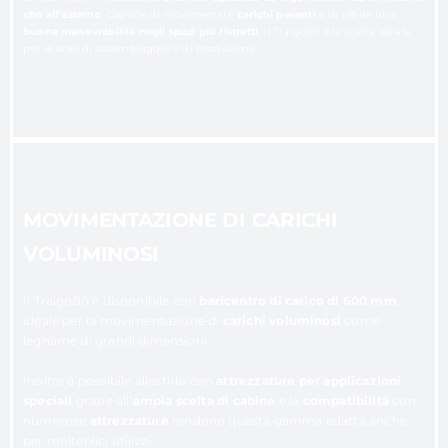
che all’esterno
. Capace di movimentare
carichi pesanti
e di offrire una
buona manovrabilità negli spazi più ristretti
, il Traigo80 è la scelta ideale
per le aree di assemblaggio o di produzione.
MOVIMENTAZIONE DI CARICHI
VOLUMINOSI
Il Traigo80 è disponibile con
baricentro di carico di 600 mm
,
ideale per la movimentazione di
carichi voluminosi
come
legname di grandi dimensioni.
Inoltre è possibile allestirlo con
attrezzature per applicazioni
speciali
grazie all’
ampia scelta di cabine
e la
compatibilità
con
numerose
attrezzature
rendono questa gamma adatta anche
per molteplici utilizzi.