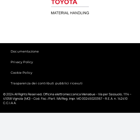
Documentazione
Privacy Policy
Cookie Policy
Trasparenza dei contributi pubblici ricevuti
© 2024 All Rights Reserved, Officina elettromeccanica Menabue – Via per Sassuolo, 1114 –
41058 Vignola (MO) – Cod. Fisc./Part. IVA/Reg. Impr. MO 00245020367 – R.E.A. n. 142410
C.C.I.A.A.