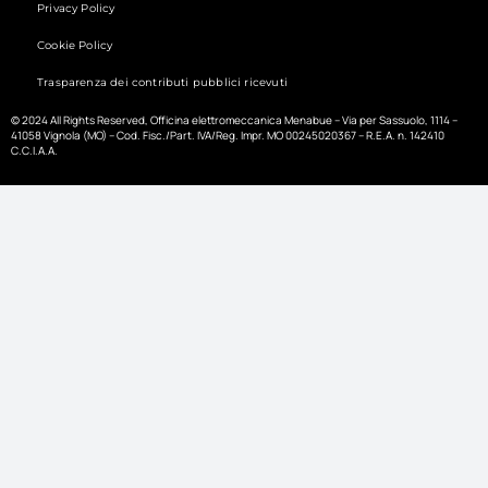
Privacy Policy
Cookie Policy
Trasparenza dei contributi pubblici ricevuti
© 2024 All Rights Reserved, Officina elettromeccanica Menabue – Via per Sassuolo, 1114 –
41058 Vignola (MO) – Cod. Fisc./Part. IVA/Reg. Impr. MO 00245020367 – R.E.A. n. 142410
C.C.I.A.A.