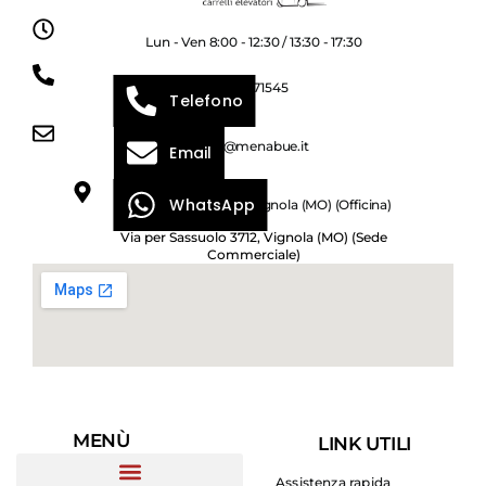
Lun - Ven 8:00 - 12:30 / 13:30 - 17:30
059 771545
Telefono
info@menabue.it
Email
WhatsApp
Via per Sassuolo 1114, Vignola (MO) (Officina)
Via per Sassuolo 3712, Vignola (MO) (Sede
Commerciale)
MENÙ
LINK UTILI
Assistenza rapida