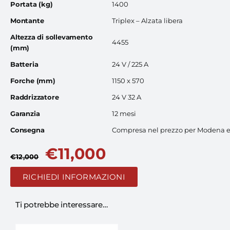
Portata (kg)
1400
Montante
Triplex – Alzata libera
Altezza di sollevamento
4455
(mm)
Batteria
24 V / 225 A
Forche (mm)
1150 x 570
Raddrizzatore
24 V 32 A
Garanzia
12 mesi
Consegna
Compresa nel prezzo per Modena e
€
11,000
€
12,000
RICHIEDI INFORMAZIONI
Ti potrebbe interessare…