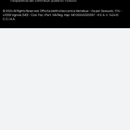
Trasparenza dei contributi pubblici ricevuti
© 2024 All Rights Reserved, Officina elettromeccanica Menabue – Via per Sassuolo, 1114 –
41058 Vignola (MO) – Cod. Fisc./Part. IVA/Reg. Impr. MO 00245020367 – R.E.A. n. 142410
C.C.I.A.A.