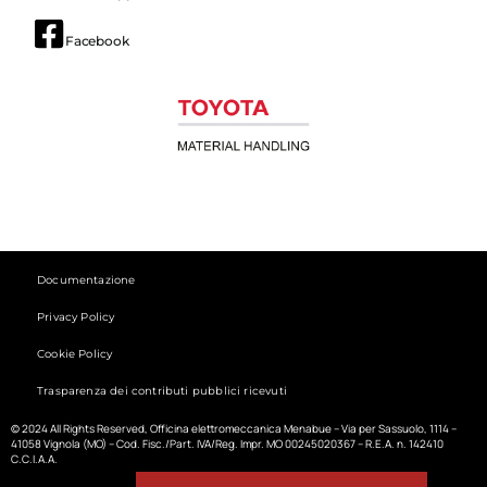
Facebook
Documentazione
Privacy Policy
Cookie Policy
Trasparenza dei contributi pubblici ricevuti
© 2024 All Rights Reserved, Officina elettromeccanica Menabue – Via per Sassuolo, 1114 –
41058 Vignola (MO) – Cod. Fisc./Part. IVA/Reg. Impr. MO 00245020367 – R.E.A. n. 142410
C.C.I.A.A.