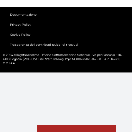
Documentazione
Privacy Policy
Cookie Policy
Trasparenza dei contributi pubblici ricevuti
© 2024 All Rights Reserved, Officina elettromeccanica Menabue – Via per Sassuolo, 1114 –
41058 Vignola (MO) – Cod. Fisc./Part. IVA/Reg. Impr. MO 00245020367 – R.E.A. n. 142410
C.C.I.A.A.