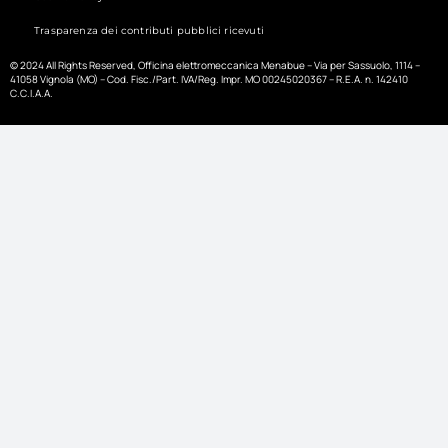
Trasparenza dei contributi pubblici ricevuti
© 2024 All Rights Reserved, Officina elettromeccanica Menabue – Via per Sassuolo, 1114 –
41058 Vignola (MO) – Cod. Fisc./Part. IVA/Reg. Impr. MO 00245020367 – R.E.A. n. 142410
C.C.I.A.A.