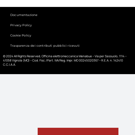
Documentazione
Privacy Policy
Cookie Policy
Trasparenza dei contributi pubblici ricevuti
© 2024 All Rights Reserved, Officina elettromeccanica Menabue – Via per Sassuolo, 1114 –
41058 Vignola (MO) – Cod. Fisc./Part. IVA/Reg. Impr. MO 00245020367 – R.E.A. n. 142410
C.C.I.A.A.