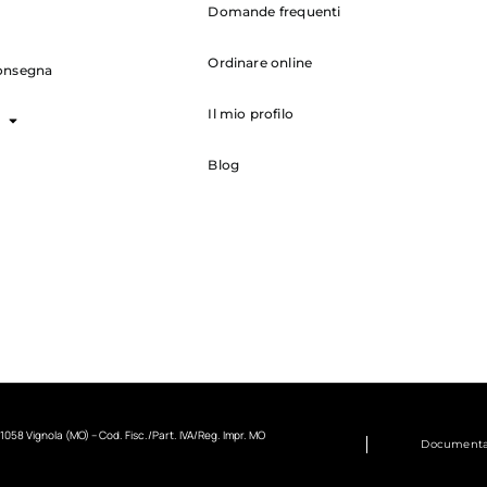
Domande frequenti
Ordinare online
onsegna
Il mio profilo
Blog
1058 Vignola (MO) – Cod. Fisc./Part. IVA/Reg. Impr. MO
Documenta