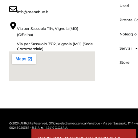
Usati
info@menabue.it
Pronta C
Via per Sassuolo 1114, Vignola (MO)
Noleggio
(Officina)
Via per Sassuolo 3712, Vignola (MO) (Sede
Servizi
Commerciale)
Store
© 2024 All Rights Reserved, Officina elettromeccanica Menabue – Via per Sassuolo, 1114 – 4
00245020367 – R.E.A. n. 142410 C.C.I.A.A.