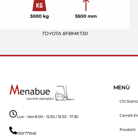
TOYOTA 8FBMKT30
MENÙ
Chi Siam
Carrelli E
Lun - Ven 8:00 - 12:30 / 13:30 - 17:30
Prodotti
059 771545