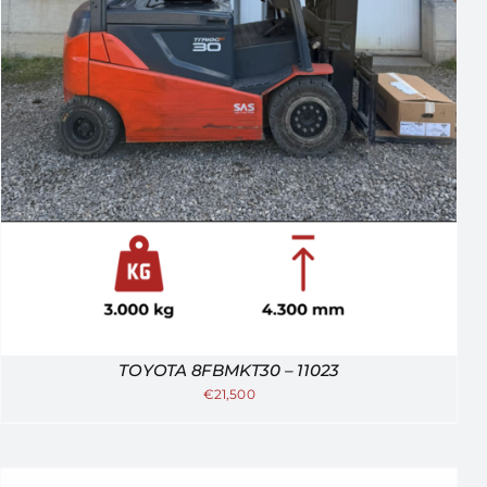
/
DETTAGLI
TOYOTA 8FBMKT30 – 11023
€
21,500