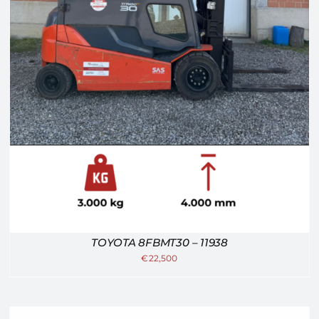
/
DETTAGLI
TOYOTA 8FBMT30 – 11938
€
22,500