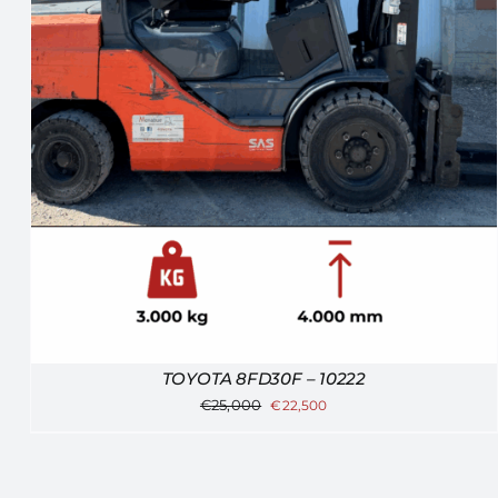
TOYOTA 8FD30F – 10222
€
25,000
€
22,500