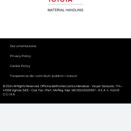
Documentazione
Privacy Policy
Cookie Policy
Trasparenza dei contributi pubblici ricevuti
© 2024 All Rights Reserved, Officina elettromeccanica Menabue – Via per Sassuolo, 1114 –
41058 Vignola (MO) – Cod. Fisc./Part. IVA/Reg. Impr. MO 00245020367 – R.E.A. n. 142410
C.C.I.A.A.