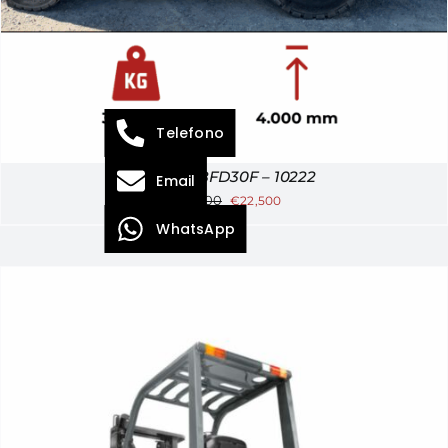
Telefono
TOYOTA 8FD30F – 10222
Email
€
25,000
€
22,500
WhatsApp