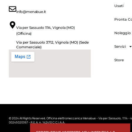
Usati
info@menabue.it
Pronta C
Via per Sassuolo 1114, Vignola (MO)
Noleggio
(Officina)
Via per Sassuolo 3712, Vignola (MO) (Sede
Servizi
Commerciale)
Store
© 2024 All Rights Reserved, Officina elettromeccanica Menabue – Via per Sassuolo, 1114 – 4
00245020367 – R.E.A. n. 142410 C.C.I.A.A.