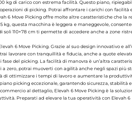
100 kg di carico con estrema facilità. Questo piano, ripiegabil
erazioni di picking. Potrai affrontare i carichi con facilità 
evah 6 Move Picking offre molte altre caratteristiche che 
705 kg, questa macchina è leggera e maneggevole, consenten
di soli 110×78 cm ti permette di accedere anche a zone ristre
 Elevah 6 Move Picking. Grazie al suo design innovativo e all’u
trai lavorare con tranquillità e fiducia, anche a quote eleva
i fase del picking. La facilità di manovra è un’altra caratte
ri a zero, potrai muoverti con agilità anche negli spazi più
rà di ottimizzare i tempi di lavoro e aumentare la produttivi
ano picking eccezionale, garantendo sicurezza, stabilità e f
 commercio al dettaglio, Elevah 6 Move Picking è la soluzion
ività. Preparati ad elevare la tua operatività con Elevah 6 M