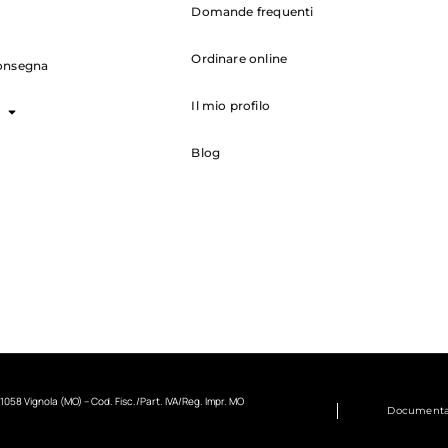
Domande frequenti
Ordinare online
onsegna
Il mio profilo
Blog
1058 Vignola (MO) – Cod. Fisc./Part. IVA/Reg. Impr. MO
Documenta