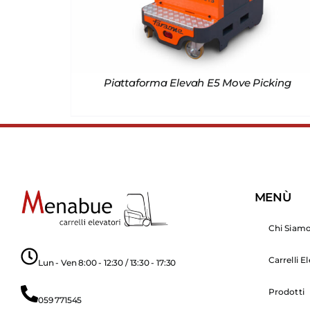
Piattaforma Elevah E5 Move Picking
MENÙ
Chi Siam
Carrelli E
Lun - Ven 8:00 - 12:30 / 13:30 - 17:30
Prodotti
059 771545